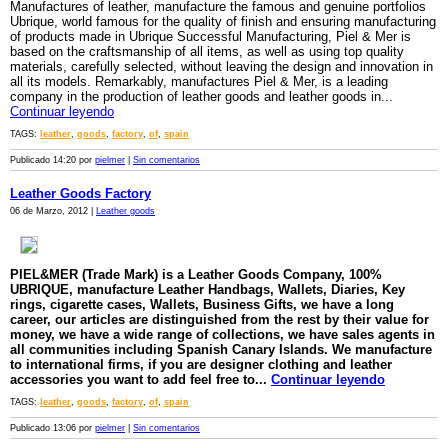
Manufactures of leather, manufacture the famous and genuine portfolios
Ubrique, world famous for the quality of finish and ensuring manufacturing
of products made in Ubrique Successful Manufacturing, Piel & Mer is
based on the craftsmanship of all items, as well as using top quality
materials, carefully selected, without leaving the design and innovation in
all its models. Remarkably, manufactures Piel & Mer, is a leading
company in the production of leather goods and leather goods in...
Continuar leyendo
TAGS:
leather
,
goods
,
factory
,
of
,
spain
Publicado 14:20 por
pielmer
|
Sin comentarios
Leather Goods Factory
06 de Marzo, 2012 |
Leather goods
PIEL&MER (Trade Mark) is a Leather Goods Company, 100%
UBRIQUE, manufacture Leather Handbags, Wallets, Diaries, Key
rings, cigarette cases, Wallets, Business Gifts, we have a long
career, our articles are distinguished from the rest by their value for
money, we have a wide range of collections, we have sales agents in
all communities including Spanish Canary Islands. We manufacture
to international firms, if you are designer clothing and leather
accessories you want to add feel free to...
Continuar leyendo
TAGS:
leather
,
goods
,
factory
,
of
,
spain
Publicado 13:06 por
pielmer
|
Sin comentarios