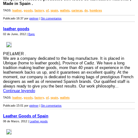
Made in Spain .
TAGS:
leather
,
goods
,
factory
,
of
,
spain
,
wallets
,
carteras
,
de
,
hombres
Publicado 16:37 por
pielmer
|
Sin comentarios
leather goods
02 de Junio, 2012 |
Bags
PIEL&MER .
We are a company dedicated to the bag manufacture. It is placed in
Ubrique (home to leather goods), Province of Cadiz. We have a long
tradition making leather goods, more than 40 years of experience in the
leatherwork backs us up, and it guarantees an excellent quality. At the
moment, our company is dedicated to making bags of prestigious French
designers as well as of renowned Spanish brands. Our qualified staff is
always ready to give you the best results. Our work philosophy...
Continuar leyendo
TAGS:
leather
,
goods
,
factory
,
of
,
spain
,
wallets
Publicado 15:01 por
pielmer
|
Sin comentarios
Leather Goods of Spain
06 de Marzo, 2012 |
Leather goods