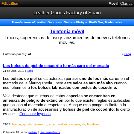
FULLBlog
Móvil
|
Clásica
Leather Goods Factory of Spain
Manufacturer of Leather Goods and Wallets Ubrique, Piel& Mer, Trademarks
Telefonía móvil
Trucos, sugerencias de uso y lanzamientos de nuevos teléfonos
móviles.
Entradas por tag:
of
«
Blog
Los bolsos de piel de cocodrilo lo más caro del mercado
24 de Julio, 2012 |
Bags
Los
bolsos de piel
se caracterizan por
ser uno de los más caros
en el
mercado de la Marroquineria , pero
este valor es aun más alto
cuando
nos referimos a
los bolsos fabricados con pieles de cocodrilo.
Vale destacar que muchas de estas
especies se encuentran en
amenaza de peligro de extinción
por lo que existen reglas establecidas
que obligan al mercado a respetarlos. Aunque esto ponga un límite a la
manufacturación de
accesorios y bolsos de piel de cocodrilo
, lo cierto
es que...
Continuar leyendo
TAGS:
leather
,
goods
,
factory
,
of
,
spain
,
wallets
,
carteras
,
de
,
hombres
Publicado 13:54 por
pielmer
|
Sin comentarios