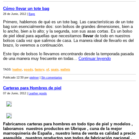
Cómo llevar un tote bag
28 de Junio, 2012 |
Bags
Primero, hablemos de qué es un tote bag. Las características de un tote
bag son esencialmente dos: son bolsos de grandes dimensiones, bien a
lo ancho, bien a lo alto; y la segunda, son sus asas cortas. Es un bolso
de piel ideal para aquellas que necesitamos
llevar
de todo en nuestros
bolsos cada vez que salimos de casa. La manera ideal de llevarlo es del
brazo, lo veremos a continuación.
Este tipo de bolsos lo llevamos encontrando desde la temporada pasada
de una manera muy frecuente en todas...
Continuar leyendo
TAGS:
leather
,
goods
,
factory
,
of
,
spain
,
wallets
Publicado 12:50 por
pielmer
|
Sin comentarios
Carteras para Hombres de piel
07 de Junio, 2012 |
Leather goods
Fabricamos carteras para hombres en todo tipo de piel y modelos ,
laboramos nuestros productos en Ubrique , cuna de la mejor
marroquineria de España , nuestro lema de venta es calidad a precio
asequible , nuestros productos son todos de fabricación nacional ,